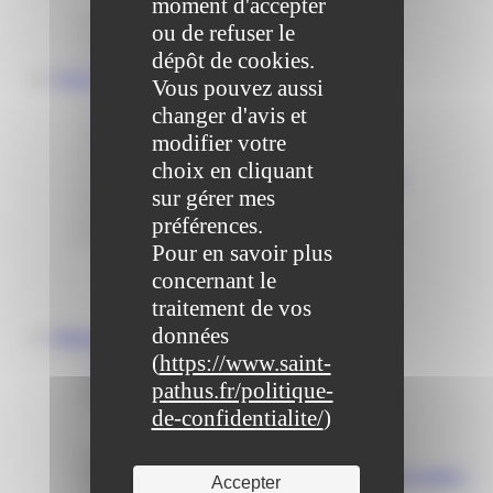
moment d'accepter
Communiqué et journal municipal
ou de refuser le
Objets Perdus
dépôt de cookies.
Contact
VOS DÉMARCHES
Vous pouvez aussi
Portail famille
changer d'avis et
Offres d’emplois
Prévention et sécurité
modifier votre
Ordures ménagères – Déchetterie
choix en cliquant
Solidarité, Seniors, C.C.A.S. et Le Vestiaire
sur gérer mes
Formalités entreprises
Marchés publics
préférences.
Services
Pour en savoir plus
Service périscolaire
concernant le
Le service état civil
Service urbanisme
traitement de vos
Service-public.fr
données
Infrastructures
Cinéma des Brumiers
(
https://www.saint-
Écoles et accueils de loisirs
pathus.fr/politique-
Direction scolaire jeunesse et sport
de-confidentialite/
)
Point Accueil Jeunes (PAJ)
Scolaire Périscolaire & Sport
Assistantes maternelles et crèches
Bibliothèque municipale « La Maison du Ver Lisant »
Accepter