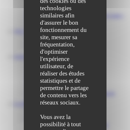
des cookies ou des
Scolaire Périscolaire & Sport
technologies
Assistantes maternelles et crèches
similaires afin
Bibliothèque municipale « La Maison du Ver Lisant »
Centre médical des Sources
d'assurer le bon
Location de salle – Domaine des Brumiers
fonctionnement du
VIE ASSOCIATIVE
site, mesurer sa
Les Associations
AGENDA DES ASSOCIATIONS
fréquentation,
Formalités associations
d'optimiser
SAINT-PATHUS
l'expérience
Actualités
utilisateur, de
Agenda
réaliser des études
Annuaire
Histoire de Saint-Pathus
statistiques et de
Galerie photo de Saint-Pathus
permettre le partage
Les lignes de bus à Saint-Pathus
Communauté de Communes Plaines et Monts de
de contenu vers les
France
réseaux sociaux.
LA MAIRIE
Vos élus
Conseils municipaux à Saint-Pathus
Vous avez la
Documents administratifs
possibilité à tout
Publication des documents budgétaires
Publication des actes administratifs