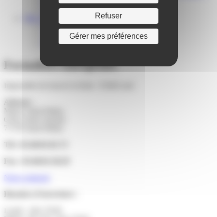
Centre médical des Sources
Location de salle – Domaine des Brumiers
Refuser
VIE ASSOCIATIVE
Les Associations
AGENDA DES ASSOCIATIONS
Gérer mes préférences
Formalités associations
Formalités entreprises
Impossible de trouver la fiche : F2845.xml
Adresse :
Mairie Saint-Pathus
6 Rue Saint Antoine
77178 Saint-Pathus
Tél : 01.60.01.01.73
Fax : 01.60.01.58.29
Nous contacter
Horaires d’ouverture :
Lundi : 14h-17h30