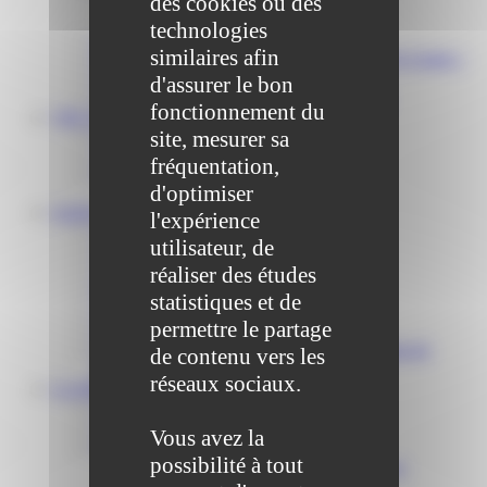
des cookies ou des
Scolaire Périscolaire & Sport
technologies
Assistantes maternelles et crèches
similaires afin
Bibliothèque municipale « La Maison du Ver Lisant »
Centre médical des Sources
d'assurer le bon
Location de salle – Domaine des Brumiers
fonctionnement du
VIE ASSOCIATIVE
site, mesurer sa
Les Associations
AGENDA DES ASSOCIATIONS
fréquentation,
Formalités associations
d'optimiser
SAINT-PATHUS
l'expérience
Actualités
utilisateur, de
Agenda
réaliser des études
Annuaire
Histoire de Saint-Pathus
statistiques et de
Galerie photo de Saint-Pathus
permettre le partage
Les lignes de bus à Saint-Pathus
Communauté de Communes Plaines et Monts de
de contenu vers les
France
réseaux sociaux.
LA MAIRIE
Vos élus
Conseils municipaux à Saint-Pathus
Vous avez la
Documents administratifs
possibilité à tout
Publication des documents budgétaires
Publication des actes administratifs