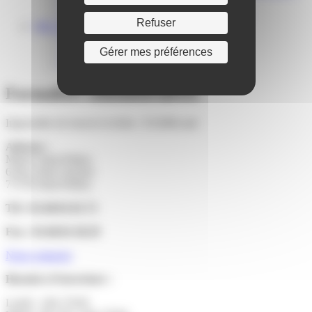
Centre médical des Sources
Location de salle – Domaine des Brumiers
Refuser
VIE ASSOCIATIVE
Les Associations
AGENDA DES ASSOCIATIONS
Gérer mes préférences
Formalités associations
Formalités administratives
Impossible de trouver la fiche : F21000.xml
Adresse :
Mairie Saint-Pathus
6 Rue Saint Antoine
77178 Saint-Pathus
Tél : 01.60.01.01.73
Fax : 01.60.01.58.29
Nous contacter
Horaires d’ouverture :
Lundi : 14h-17h30