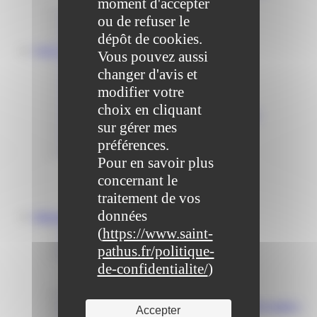
moment d'accepter
Communiqué et journal municipal
ou de refuser le
Objets Perdus
dépôt de cookies.
Contact
VOS DÉMARCHES
Vous pouvez aussi
Portail famille
changer d'avis et
Offres d’emplois
Prévention et sécurité
modifier votre
Ordures ménagères – Déchetterie
choix en cliquant
Solidarité, Seniors, C.C.A.S. et Le Vestiaire
sur gérer mes
Formalités entreprises
Marchés publics
préférences.
Services
Pour en savoir plus
Service périscolaire
concernant le
Le service état civil
Service urbanisme
traitement de vos
Service-public.fr
données
Infrastructures
Cinéma des Brumiers
(
https://www.saint-
Écoles et accueils de loisirs
pathus.fr/politique-
Direction scolaire jeunesse et sport
de-confidentialite/
)
Point Accueil Jeunes (PAJ)
Scolaire Périscolaire & Sport
Assistantes maternelles et crèches
Bibliothèque municipale « La Maison du Ver Lisant »
Accepter