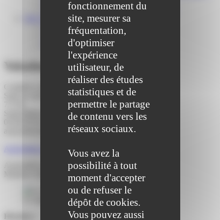
Centre médical des Sources
fonctionnement du
Location de salle – Domaine des Brumiers
site, mesurer sa
VIE ASSOCIATIVE
Les Associations
fréquentation,
AGENDA DES ASSOCIATIONS
d'optimiser
Formalités associations
l'expérience
Yakadansé
utilisateur, de
réaliser des études
Complexe sportif « René Pluvinage »
statistiques et de
Salle de danse
permettre le partage
77178
Saint-Pathus (77178)
de contenu vers les
06 09 99 84 14
réseaux sociaux.
associationyakadanse@gmail.com
Page Facebook
Association sportive
Vous avez la
possibilité à tout
Association sportive de danse.
Moderne Jazz.
moment d'accepter
ou de refuser le
Le logo de l’association Yakadansé
dépôt de cookies.
Vous pouvez aussi
Horaires :