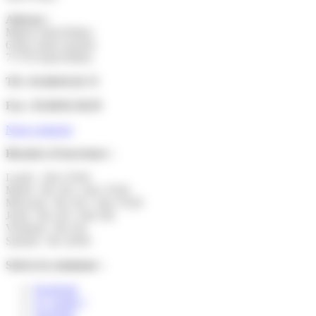
Adresse :
Mairie Saint-Pathus
6 Rue Saint Antoine
77178 Saint-Pathus
Tél : 01.60.01.01.73
Fax : 01.60.01.58.29
Nous contacter
Horaires d’ouverture :
Lundi : 14h-17h30
Mardi : 9h-12h | 14h-17h30
Mercredi : 9h-12h | 14h-17h30
Jeudi : 9h-12h | 14h-19h
Vendredi : 9h-12h
Samedi : 9h-12h30
Suivez la commune :
Facebook
X ( twitter )
YouTube