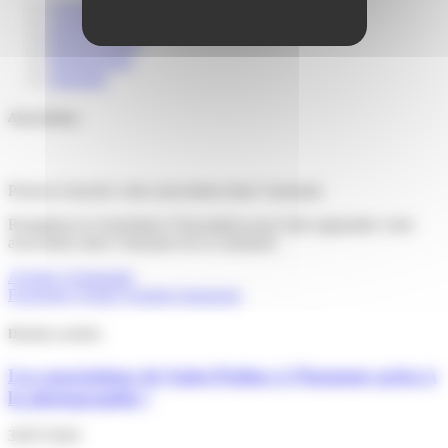
Actualités
Agenda
Portail familles
Signalements
Annuaire
Associations
Pensez-à inscrire votre association dans l’annuaire
Remplissez le formulaire d’inscription pour faire apparaitre votre
association dans l’annuaire de la commune
Ajoutez à l'annuaire
Facebook
Twitter
Youtube
Instagram
Derniers articles
Les associations de Saint-Pathus à l’honneur grâce à
la photographie !
30/07/2026