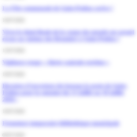
La Fête communale de Saint-Pathus arrive !
16/07/2026
Vivez la demi-finale de la coupe du monde sur grand
écran au cinéma des Brumiers à Saint-Pathus !
13/07/2026
Vigilance rouge « Alerte canicule extrême »
10/07/2026
Horaires d’ouverture du bureau la poste de Saint-
Pathus pour la semaine du 13 juillet au 18 juillet
2026 :
10/07/2026
Fermeture temporaire bibliothèque municipale
06/07/2026