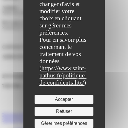
changer d'avis et
Adultes :
modifier votre
Mardi de 19h45 à 21h15.
choix en cliquant
De 6 ans à 17 ans :
sur gérer mes
Samedi de 10h30 à 17h (selon l'âge).
préférences.
Pour en savoir plus
concernant le
CONTACT :
Mme OMIEL Héléna.
traitement de vos
ADRESSE DU BUREAU :
Mairie de Saint-Pathus.
données
(
https://www.saint-
pathus.fr/politique-
INSTAGRAM :
@ykads
de-confidentialite/
)
TIKTOK :
@yakadanse77
Accepter
Refuser
Précédent
Twirling Bâton Club de Saint-Pathus
Suivant
Aéro-club René Mouchotte
Gérer mes préférences