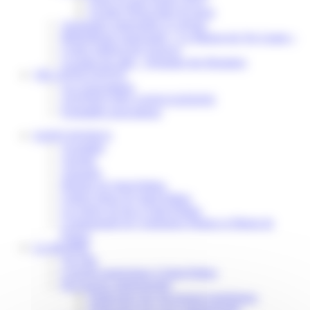
Scolaire Périscolaire & Sport
Assistantes maternelles et crèches
Bibliothèque municipale « La Maison du Ver Lisant »
Centre médical des Sources
Location de salle – Domaine des Brumiers
VIE ASSOCIATIVE
Les Associations
AGENDA DES ASSOCIATIONS
Formalités associations
SAINT-PATHUS
Actualités
Agenda
Annuaire
Histoire de Saint-Pathus
Galerie photo de Saint-Pathus
Les lignes de bus à Saint-Pathus
Communauté de Communes Plaines et Monts de
France
LA MAIRIE
Vos élus
Conseils municipaux à Saint-Pathus
Documents administratifs
Publication des documents budgétaires
Publication des actes administratifs