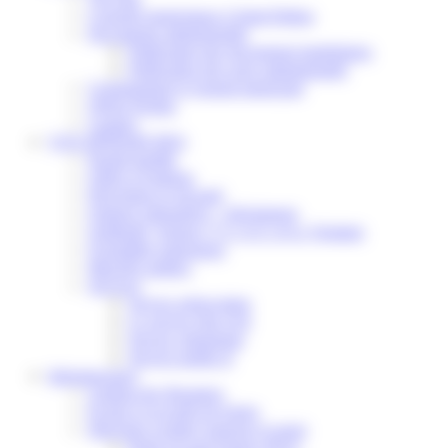
Conseils municipaux à Saint-Pathus
Documents administratifs
Publication des documents budgétaires
Publication des actes administratifs
Communiqué et journal municipal
Objets Perdus
Contact
VOS DÉMARCHES
Portail famille
Offres d’emplois
Prévention et sécurité
Ordures ménagères – Déchetterie
Solidarité, Seniors, C.C.A.S. et Le Vestiaire
Formalités entreprises
Marchés publics
Services
Service périscolaire
Le service état civil
Service urbanisme
Service-public.fr
Infrastructures
Cinéma des Brumiers
Écoles et accueils de loisirs
Direction scolaire jeunesse et sport
Point Accueil Jeunes (PAJ)