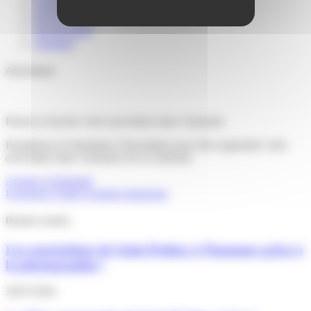
Agenda
Portail familles
Signalements
Annuaire
Associations
Pensez-à inscrire votre association dans l’annuaire
Remplissez le formulaire d’inscription pour faire apparaitre votre
association dans l’annuaire de la commune
Ajoutez à l'annuaire
Facebook
Twitter
Youtube
Instagram
Derniers articles
Les associations de Saint-Pathus à l’honneur grâce à
la photographie !
30/07/2026