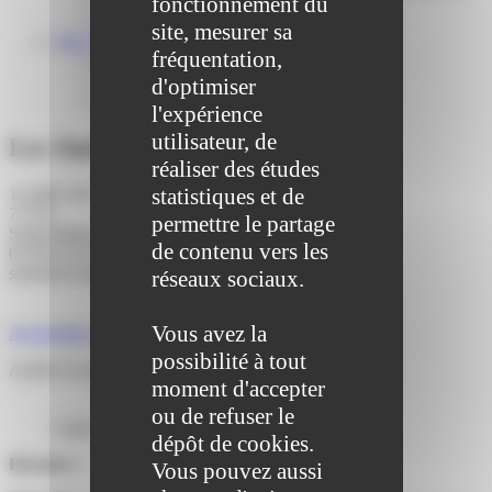
fonctionnement du
Centre médical des Sources
Location de salle – Domaine des Brumiers
site, mesurer sa
VIE ASSOCIATIVE
fréquentation,
Les Associations
AGENDA DES ASSOCIATIONS
d'optimiser
Formalités associations
l'expérience
utilisateur, de
Les Amis de Gylofère
réaliser des études
statistiques et de
14 allée des Rossignols,
77178
permettre le partage
Saint-Pathus (77178)
de contenu vers les
01 60 61 65 10
sebastien.lesamisdegylofere@gmail.com
réseaux sociaux.
Site internet
Page Facebook
Vous avez la
Association culture et loisirs
possibilité à tout
Ateliers de théâtre et de spectacle vivant.
moment d'accepter
ou de refuser le
Logo de l’association Les Amis de Gylofère
dépôt de cookies.
Horaires :
Vous pouvez aussi