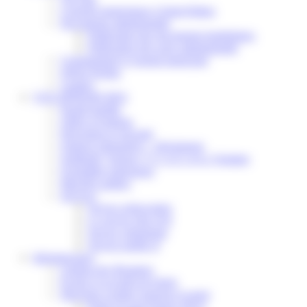
Conseils municipaux à Saint-Pathus
Documents administratifs
Publication des documents budgétaires
Publication des actes administratifs
Communiqué et journal municipal
Objets Perdus
Contact
VOS DÉMARCHES
Portail famille
Offres d’emplois
Prévention et sécurité
Ordures ménagères – Déchetterie
Solidarité, Seniors, C.C.A.S. et Le Vestiaire
Formalités entreprises
Marchés publics
Services
Service périscolaire
Le service état civil
Service urbanisme
Service-public.fr
Infrastructures
Cinéma des Brumiers
Écoles et accueils de loisirs
Direction scolaire jeunesse et sport
Point Accueil Jeunes (PAJ)