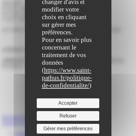
changer d'avis et
Mercredi :
6-8 ans : 13h30 - 15h30.
modifier votre
9-12 ans : 15h30 - 17h30.
choix en cliquant
13 ans : 17h30 - 19h30.
sur gérer mes
au Centre Culturel des Brumiers, 1er étage, salle de la chorale.
préférences.
Pour en savoir plus
concernant le
CONTACT :
Sébastien CHIRCO.
traitement de vos
ADRESSE DU SIEGE :
Les Amis de Gylofère - 14, allée des
données
Rossignols - 77178 SAINT-PATHUS.
(
https://www.saint-
pathus.fr/politique-
de-confidentialite/
)
Accepter
Refuser
Précédent
Il était une fois…
Suivant
Country Club Sulpicien
Gérer mes préférences
Actualités