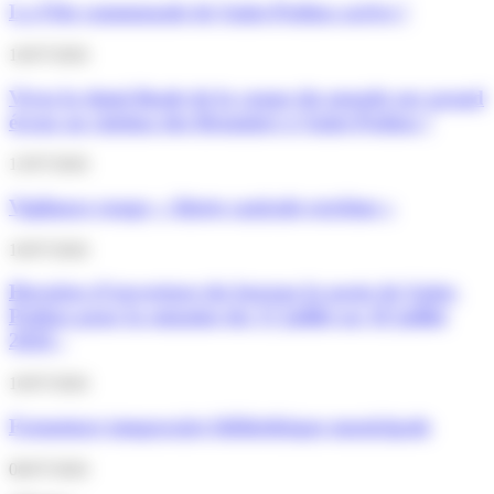
La Fête communale de Saint-Pathus arrive !
16/07/2026
Vivez la demi-finale de la coupe du monde sur grand
écran au cinéma des Brumiers à Saint-Pathus !
13/07/2026
Vigilance rouge « Alerte canicule extrême »
10/07/2026
Horaires d’ouverture du bureau la poste de Saint-
Pathus pour la semaine du 13 juillet au 18 juillet
2026 :
10/07/2026
Fermeture temporaire bibliothèque municipale
06/07/2026