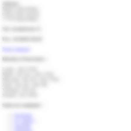
Adresse :
Mairie Saint-Pathus
6 Rue Saint Antoine
77178 Saint-Pathus
Tél : 01.60.01.01.73
Fax : 01.60.01.58.29
Nous contacter
Horaires d’ouverture :
Lundi : 14h-17h30
Mardi : 9h-12h | 14h-17h30
Mercredi : 9h-12h | 14h-17h30
Jeudi : 9h-12h | 14h-19h
Vendredi : 9h-12h
Samedi : 9h-12h30
Suivez la commune :
Facebook
X ( twitter )
YouTube
Instagram