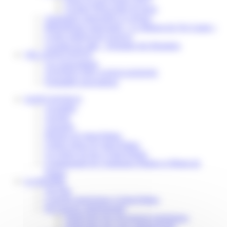
Scolaire Périscolaire & Sport
Assistantes maternelles et crèches
Bibliothèque municipale « La Maison du Ver Lisant »
Centre médical des Sources
Location de salle – Domaine des Brumiers
VIE ASSOCIATIVE
Les Associations
AGENDA DES ASSOCIATIONS
Formalités associations
SAINT-PATHUS
Actualités
Agenda
Annuaire
Histoire de Saint-Pathus
Galerie photo de Saint-Pathus
Les lignes de bus à Saint-Pathus
Communauté de Communes Plaines et Monts de
France
LA MAIRIE
Vos élus
Conseils municipaux à Saint-Pathus
Documents administratifs
Publication des documents budgétaires
Publication des actes administratifs