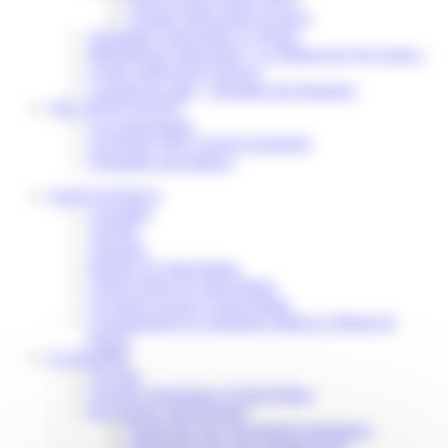
Scolaire Périscolaire & Sport
Assistantes maternelles et crèches
Bibliothèque municipale « La Maison du Ver Lisant »
Centre médical des Sources
Location de salle – Domaine des Brumiers
VIE ASSOCIATIVE
Les Associations
AGENDA DES ASSOCIATIONS
Formalités associations
SAINT-PATHUS
Actualités
Agenda
Annuaire
Histoire de Saint-Pathus
Galerie photo de Saint-Pathus
Les lignes de bus à Saint-Pathus
Communauté de Communes Plaines et Monts de
France
LA MAIRIE
Vos élus
Conseils municipaux à Saint-Pathus
Documents administratifs
Publication des documents budgétaires
Publication des actes administratifs