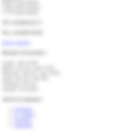
Mairie Saint-Pathus
6 Rue Saint Antoine
77178 Saint-Pathus
Tél : 01.60.01.01.73
Fax : 01.60.01.58.29
Nous contacter
Horaires d’ouverture :
Lundi : 14h-17h30
Mardi : 9h-12h | 14h-17h30
Mercredi : 9h-12h | 14h-17h30
Jeudi : 9h-12h | 14h-19h
Vendredi : 9h-12h
Samedi : 9h-12h30
Suivez la commune :
Facebook
X ( twitter )
YouTube
Instagram