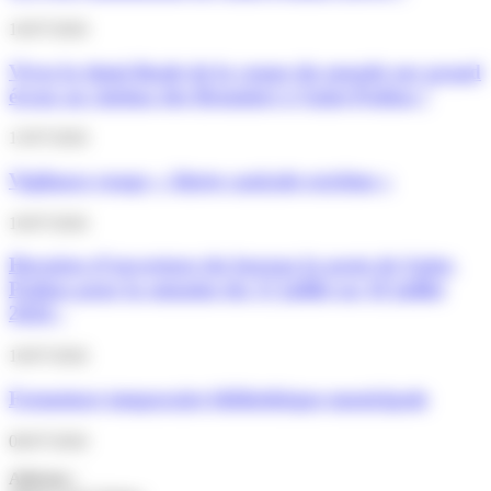
16/07/2026
Vivez la demi-finale de la coupe du monde sur grand
écran au cinéma des Brumiers à Saint-Pathus !
13/07/2026
Vigilance rouge « Alerte canicule extrême »
10/07/2026
Horaires d’ouverture du bureau la poste de Saint-
Pathus pour la semaine du 13 juillet au 18 juillet
2026 :
10/07/2026
Fermeture temporaire bibliothèque municipale
06/07/2026
Adresse :