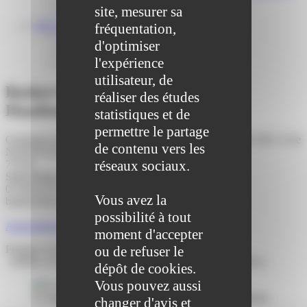
Centre médical des Sources
site, mesurer sa
Location de salle – Domaine des Brumiers
VIE ASSOCIATIVE
fréquentation,
Les Associations
d'optimiser
AGENDA DES ASSOCIATIONS
l'expérience
Formalités associations
utilisateur, de
Basket-Club Canton Nanteuil-le-
réaliser des études
Haudouin
statistiques et de
permettre le partage
Gymnases du PLESSIS-BELLEVILLE, de LAGNY-LE-SEC et de
de contenu vers les
NANTEUIL-LE-HAUDOUIN
réseaux sociaux.
77178
Saint-Pathus (77178)
07 60 93 87 48
Vous avez la
basketclub.bccn@gmail.com
Page Facebook
possibilité à tout
Associations Hors Saint-Pathus
moment d'accepter
Pratique du Basket-ball en compétition.
ou de refuser le
Affiliée à la
Fédération Française du Basket Ball
(F.F.B.B.).
dépôt de cookies.
Vous pouvez aussi
Le logo du Basket-Club Canton Nanteuil-le-Haudouin
changer d'avis et