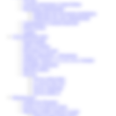
Conseils municipaux à Saint-Pathus
Documents administratifs
Publication des documents budgétaires
Publication des actes administratifs
Communiqué et journal municipal
Objets Perdus
Contact
VOS DÉMARCHES
Portail famille
Offres d’emplois
Prévention et sécurité
Ordures ménagères – Déchetterie
Solidarité, Seniors, C.C.A.S. et Le Vestiaire
Formalités entreprises
Marchés publics
Services
Service périscolaire
Le service état civil
Service urbanisme
Service-public.fr
Infrastructures
Cinéma des Brumiers
Écoles et accueils de loisirs
Direction scolaire jeunesse et sport
Point Accueil Jeunes (PAJ)