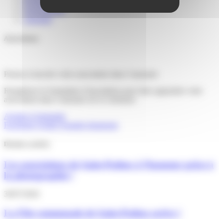
Portail familles
Signalements
Annuaire
Associations
Pensez-à inscrire votre association dans l’annuaire
Remplissez le formulaire d’inscription pour faire apparaitre votre
association dans l’annuaire de la commune
Ajoutez à l'annuaire
Facebook
Twitter
Youtube
Instagram
Derniers articles
Les associations de Saint-Pathus à l’honneur grâce à
la photographie !
30/07/2026
La Fête communale de Saint-Pathus arrive !