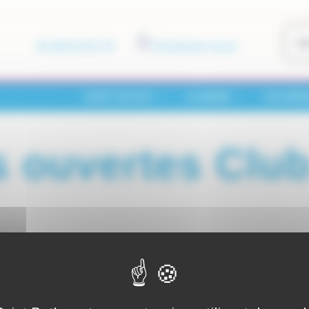
01 60 01 01 73
Contactez-nous
SAINT-PATHUS
LA MAIRIE
VOS DÉM
s ouvertes Cl
025