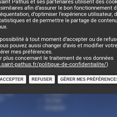
Saint Pathus et ses partenaires utilisent des coo
h.
similaires afin d'assurer le bon fonctionnement du
quentation, d'optimiser l'expérience utilisateur, d
atistiques et de permettre le partage de contenu
aux.
possibilité à tout moment d'accepter ou de refus
ous pouvez aussi changer d'avis et modifier votre
gérer mes préférences.
r plus concernant le traitement de vos données
saint-pathus.fr/politique-de-confidentialite/
)
 :
Suivez la commune :
ACCEPTER
REFUSER
GÉRER MES PRÉFÉRENCE
Facebook
17h30
4h-17h30
X ( twitter )
9h
YouTube
Instagram