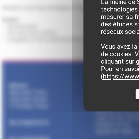
La mairie de 
Rendez-vous Rue de l’église à Saint-Pathus de 10h à 16
technologies 
mesurer sa fré
Vente :
des études st
– de poissons
réseaux soci
– de nourriture sèche
– surgelée et de matériel d’occasion
Vous avez la 
de cookies. V
cliquant sur 
Pour en savoi
(
https://www.
Adresse :
Horaires d’ouverture
Mairie Saint-Pathus
Lundi : 14h-17h30
6 Rue Saint Antoine
Mardi : 9h-12h | 14h-
77178 Saint-Pathus
Mercredi : 9h-12h | 1
Jeudi : 9h-12h | 14h-1
Tél : 01.60.01.01.73
Vendredi : 9h-12h
Samedi : 9h-12h30