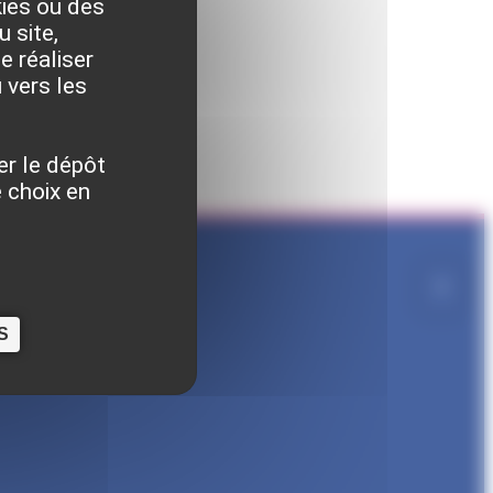
kies ou des
 site,
e réaliser
 vers les
er le dépôt
 choix en
S