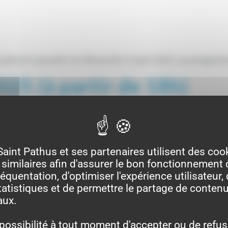
oulera le samedi 2 et dimanche 3 août 2025, au programm
025 (à partir de 18h)
e
tion
Dance
Saint Pathus et ses partenaires utilisent des coo
similaires afin d'assurer le bon fonctionnement d
Dance
équentation, d'optimiser l'expérience utilisateur, 
 manèges et autres stands de confiseries présents sur le t
atistiques et de permettre le partage de contenu
aux.
lités des forains.
possibilité à tout moment d'accepter ou de refus