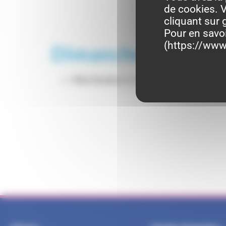
de cookies. V
cliquant sur 
Pour en savo
(
https://www.
Dimanche 3 août 
Fête foraine
(horaires d’ouverture selon