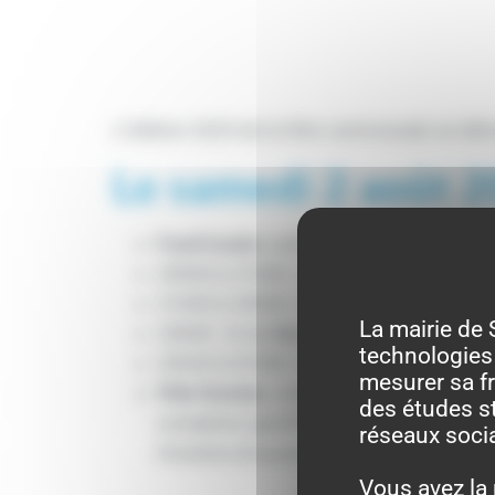
L’édition 2025 de la fête communale se dér
Le samedi 2 août 2
Food trucks
variés et buvette sur plac
20h00 à 21h00 : accordéoniste d’excep
21h00 à 23h00 : DJ avec la TeamSky
La mairie de 
23h00 : tir du
feu d’artifice
.
technologies 
23h20 à 01h00 : DJ avec la TeamSky
mesurer sa fr
Fête foraine
, avec les incontournables
des études st
complexe sportif René PLUVINAGE.
réseaux soci
Horaires d’ouverture selon les disponibi
Vous avez la 