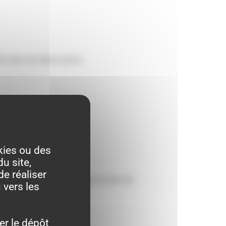
e de ces deux jours :
kies ou des
u site,
de réaliser
errain de football situé en bas du
 vers les
er le dépôt