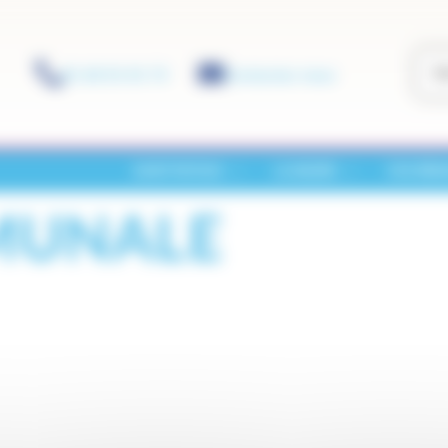
01 60 01 01 73
Contactez-nous
SAINT-PATHUS
LA MAIRIE
VOS DÉM
MUNALE