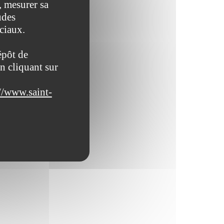
, mesurer sa
udes
ociaux.
épôt de
n cliquant sur
//www.saint-