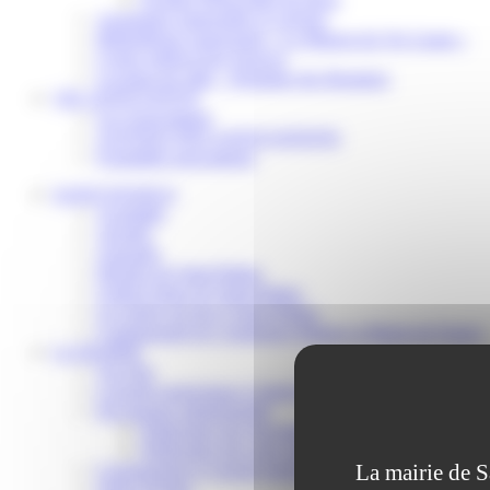
Assistantes maternelles et crèches
Bibliothèque municipale « La Maison du Ver Lisant »
Centre médical des Sources
Location de salle – Domaine des Brumiers
VIE ASSOCIATIVE
Les Associations
AGENDA DES ASSOCIATIONS
Formalités associations
SAINT-PATHUS
Actualités
Agenda
Annuaire
Histoire de Saint-Pathus
Galerie photo de Saint-Pathus
Les lignes de bus à Saint-Pathus
Communauté de Communes Plaines et Monts de France
LA MAIRIE
Vos élus
Conseils municipaux à Saint-Pathus
Documents administratifs
Publication des documents budgétaires
Publication des actes administratifs
La mairie de S
Communiqué et journal municipal
Objets Perdus