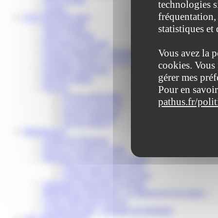
technologies s
Contact
fréquentation, 
VOS DÉMARCHES
Portail famille
statistiques et
Offres d’emplois
Prévention et sécurité
Vous avez la p
Ordures ménagères – Déchetterie
Solidarité, Seniors, C.C.A.S. et Le Vestiaire
cookies. Vous 
Formalités entreprises
gérer mes préf
Marchés publics
Services
Pour en savoir
Service périscolaire
pathus.fr/poli
Le service état civil
Service urbanisme
Service-public.fr
Infrastructures
Cinéma des Brumiers
Écoles et accueils de loisirs
Direction scolaire jeunesse et sport
Point Accueil Jeunes (PAJ)
Scolaire Périscolaire & Sport
Assistantes maternelles et crèches
Bibliothèque municipale « La Maison du Ver Lisant »
Centre médical des Sources
Location de salle – Domaine des Brumiers