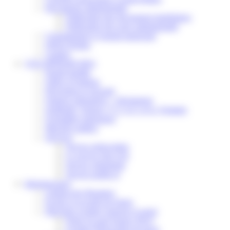
Documents administratifs
Publication des documents budgétaires
Publication des actes administratifs
Communiqué et journal municipal
Objets Perdus
Contact
VOS DÉMARCHES
Portail famille
Offres d’emplois
Prévention et sécurité
Ordures ménagères – Déchetterie
Solidarité, Seniors, C.C.A.S. et Le Vestiaire
Formalités entreprises
Marchés publics
Services
Service périscolaire
Le service état civil
Service urbanisme
Service-public.fr
Infrastructures
Cinéma des Brumiers
Écoles et accueils de loisirs
Direction scolaire jeunesse et sport
Point Accueil Jeunes (PAJ)
Scolaire Périscolaire & Sport