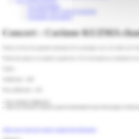
VIE ASSOCIATIVE
Les Associations
AGENDA DES ASSOCIATIONS
Formalités associations
Concert : Corinne KUZMA cha
Venez revivre les grands moments de la musique avec les tubes de F
Vente des places en mairie à partir du 13/12 du lundi au vendredi et l
Tarifs :
Adhérents : 20€
Non adhérents : 25€
– Pass sanitaire obligatoire.
– Suite aux dernières annonces gouvernementales le port du masque est désorma
Aller sur le site du Centre Culturel des Brumiers