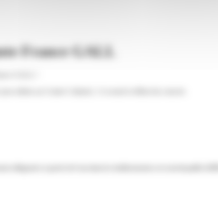
nte France GALL
rance GALL !
e jour même au Centre Culturel, 1 h avant le début du concert.
is obligatoire à partir de 6 ans dans les établissements recevant du public (ER