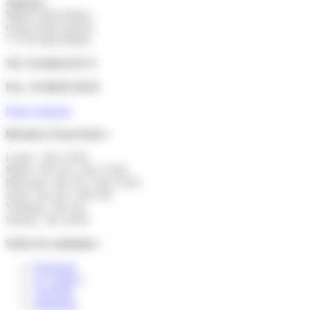
Adresse :
Mairie Saint-Pathus
6 Rue Saint Antoine
77178 Saint-Pathus
Tél : 01.60.01.01.73
Fax : 01.60.01.58.29
Nous contacter
Horaires d’ouverture :
Lundi : 14h-17h30
Mardi : 9h-12h | 14h-17h30
Mercredi : 9h-12h | 14h-17h30
Jeudi : 9h-12h | 14h-19h
Vendredi : 9h-12h
Samedi : 9h-12h30
Suivez la commune :
Facebook
X ( twitter )
YouTube
Instagram