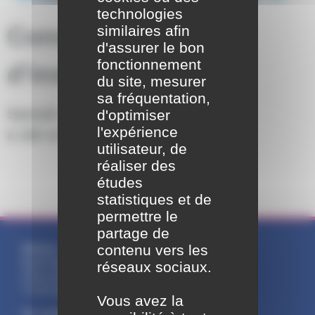
technologies
Conseil municipal
similaires afin
d'assurer le bon
fonctionnement
d’installation :
du site, mesurer
sa fréquentation,
Samedi 28 mars 2026
d'optimiser
l'expérience
à 10h en mairie
utilisateur, de
réaliser des
études
statistiques et de
permettre le
partage de
contenu vers les
Adresse :
Mairie Saint-Pathus
réseaux sociaux.
6 Rue Saint Antoine
77178 Saint-Pathus
Vous avez la
Tél : 01.60.01.01.73