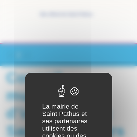
Panneau de gestion des cookies
Site officiel de Saint-Pathus
Conseil
municipal
La mairie de
d’installation :
Saint Pathus et
ses partenaires
Samedi 28 mars
utilisent des
cookies ou des