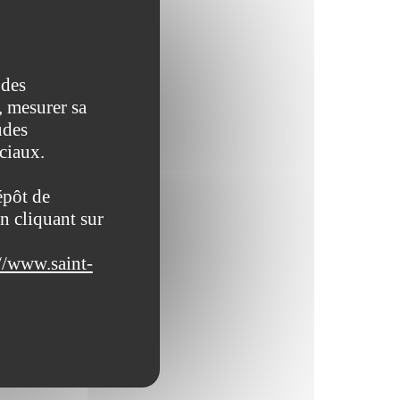
 des
, mesurer sa
udes
ociaux.
épôt de
n cliquant sur
//www.saint-