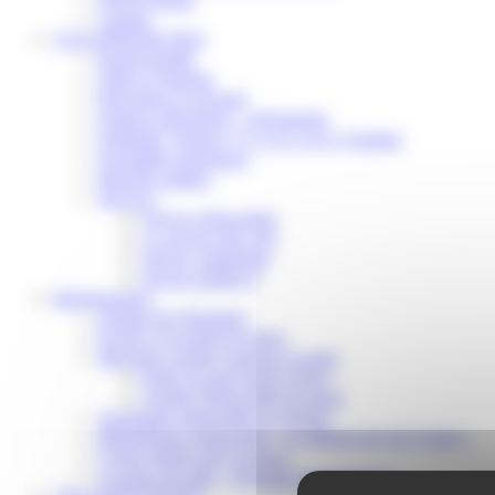
Contact
VOS DÉMARCHES
Portail famille
Offres d’emplois
Prévention et sécurité
Ordures ménagères – Déchetterie
Solidarité, Seniors, C.C.A.S. et Le Vestiaire
Formalités entreprises
Marchés publics
Services
Service périscolaire
Le service état civil
Service urbanisme
Service-public.fr
Infrastructures
Cinéma des Brumiers
Écoles et accueils de loisirs
Direction scolaire jeunesse et sport
Point Accueil Jeunes (PAJ)
Scolaire Périscolaire & Sport
Assistantes maternelles et crèches
Bibliothèque municipale « La Maison du Ver Lisant »
Centre médical des Sources
Location de salle – Domaine des Brumiers