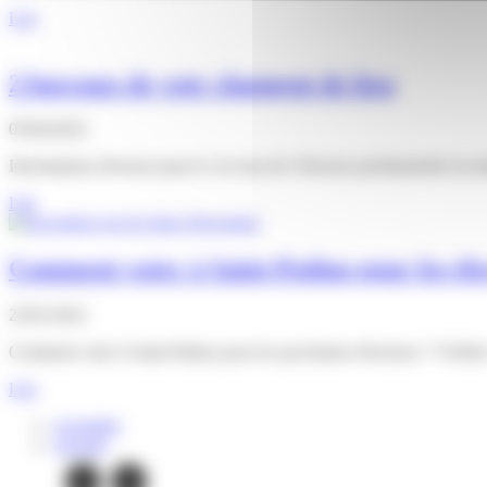
Lire
2 bureaux de vote changent de lieu
05/04/2022
Informations diverses pour le 1er tour de l’élection présidentielle d
Lire
Comment voter à Saint-Pathus pour les éle
22/01/2022
Comment voter à Saint-Pathus pour les prochaines élections ? Vérifiez vo
Lire
Actualités
Agenda