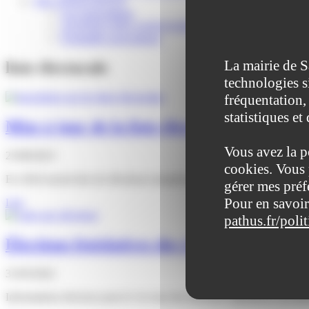
VIE ASSOCIATIVE
Les Associations
AGENDA DES ASSOCIATIONS
Formalités associations
La mairie de S
liste électorale
technologies s
fréquentation, 
statistiques et
Mise à jour de la liste électorale
Vous avez la p
25/08/2023
cookies. Vous 
En 2024 auront lieu les élections européennes, les personnes inscrites 
gérer mes préf
Pour en savoir
Lire
pathus.fr/poli
Élections législatives des 12 et 19 juin 2022
31/05/2022
Informations diverses pour le 1er tour des élections législatives du 