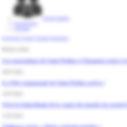
Portail familles
Signalements
Annuaire
Facebook
Twitter
Youtube
Instagram
Derniers articles
Les associations de Saint-Pathus à l’honneur grâce à 
30/07/2026
La Fête communale de Saint-Pathus arrive !
16/07/2026
Vivez la demi-finale de la coupe du monde sur grand 
13/07/2026
Vigilance rouge « Alerte canicule extrême »