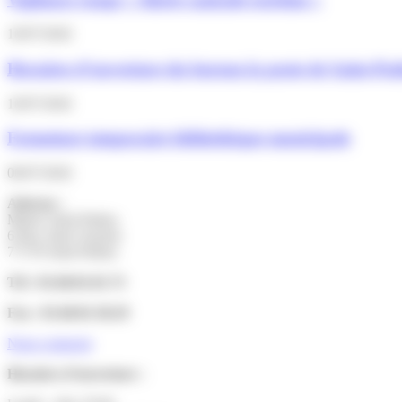
10/07/2026
Horaires d’ouverture du bureau la poste de Saint-Pathu
10/07/2026
Fermeture temporaire bibliothèque municipale
06/07/2026
Adresse :
Mairie Saint-Pathus
6 Rue Saint Antoine
77178 Saint-Pathus
Tél : 01.60.01.01.73
Fax : 01.60.01.58.29
Nous contacter
Horaires d’ouverture :