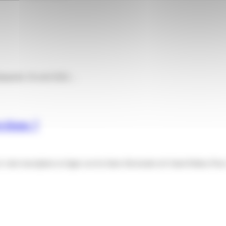
u dimanche 10 avril 2022…
ctions ?
tre inscription en ligne sur les listes électorales de Saint-Pathus Pour 