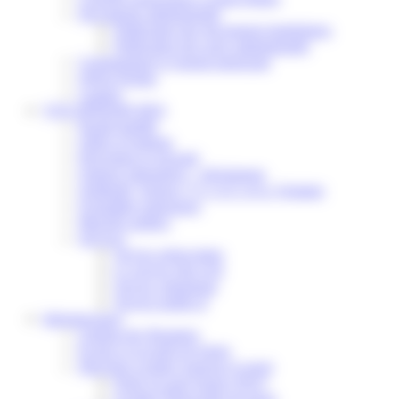
Documents administratifs
Publication des documents budgétaires
Publication des actes administratifs
Communiqué et journal municipal
Objets Perdus
Contact
VOS DÉMARCHES
Portail famille
Offres d’emplois
Prévention et sécurité
Ordures ménagères – Déchetterie
Solidarité, Seniors, C.C.A.S. et Le Vestiaire
Formalités entreprises
Marchés publics
Services
Service périscolaire
Le service état civil
Service urbanisme
Service-public.fr
Infrastructures
Cinéma des Brumiers
Écoles et accueils de loisirs
Direction scolaire jeunesse et sport
Point Accueil Jeunes (PAJ)
Scolaire Périscolaire & Sport