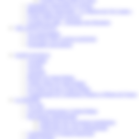
Assistantes maternelles et crèches
Bibliothèque municipale « La Maison du Ver Lisant »
Centre médical des Sources
Location de salle – Domaine des Brumiers
VIE ASSOCIATIVE
Les Associations
AGENDA DES ASSOCIATIONS
Formalités associations
SAINT-PATHUS
Actualités
Agenda
Annuaire
Histoire de Saint-Pathus
Galerie photo de Saint-Pathus
Les lignes de bus à Saint-Pathus
Communauté de Communes Plaines et Monts de France
LA MAIRIE
Vos élus
Conseils municipaux à Saint-Pathus
Documents administratifs
Publication des documents budgétaires
Publication des actes administratifs
Communiqué et journal municipal
Objets Perdus