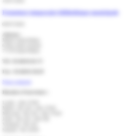
10/07/2026
Fermeture temporaire bibliothèque municipale
06/07/2026
Adresse :
Mairie Saint-Pathus
6 Rue Saint Antoine
77178 Saint-Pathus
Tél : 01.60.01.01.73
Fax : 01.60.01.58.29
Nous contacter
Horaires d’ouverture :
Lundi : 14h-17h30
Mardi : 9h-12h | 14h-17h30
Mercredi : 9h-12h | 14h-17h30
Jeudi : 9h-12h | 14h-19h
Vendredi : 9h-12h
Samedi : 9h-12h30