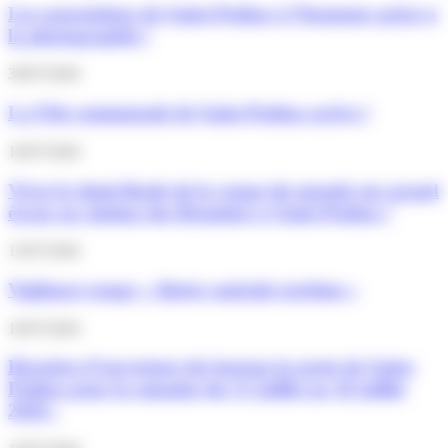
Les associations de Saint-Pathus à l’honneur grâce à
la photographie !
30/07/2026
La Fête communale de Saint-Pathus arrive !
16/07/2026
Vivez la demi-finale de la coupe du monde sur grand
écran au cinéma des Brumiers à Saint-Pathus !
13/07/2026
Vigilance rouge « Alerte canicule extrême »
10/07/2026
Horaires d’ouverture du bureau la poste de Saint-
Pathus pour la semaine du 13 juillet au 18 juillet
2026 :