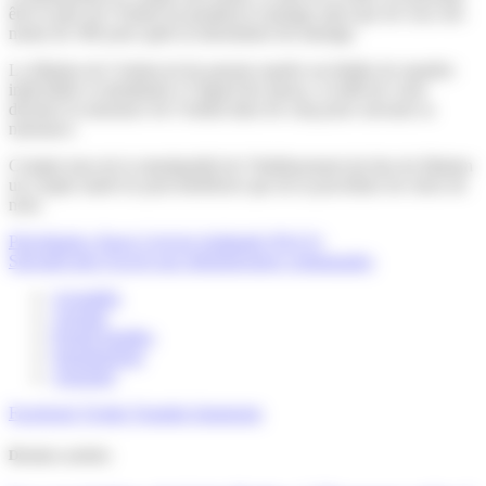
être le père de l’enfant né pendant le mariage ainsi que de ceux nés
moins de 300 jours après la dissolution du mariage.
La filiation de l’enfant né de parents mariés est établie de manière
indivisible et simultanée à l’égard des époux, il suffit de venir
déclarer la naissance de l’enfant dans les cinq jours suivants sa
naissance.
Compte tenu de la simultanéité de l’établissement du lien de filiation
un couple marié ne peut bénéficier que de la procédure de choix de
nom.
Précédent
Le Pacte Civil de Solidarité (PACS)
Suivant
Carte d’accès aux infrastructures communales
Actualités
Agenda
Portail familles
Signalements
Annuaire
Facebook
Twitter
Youtube
Instagram
Derniers articles