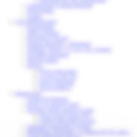
Communiqué et journal municipal
Objets Perdus
Contact
VOS DÉMARCHES
Portail famille
Offres d’emplois
Prévention et sécurité
Ordures ménagères – Déchetterie
Solidarité, Seniors, C.C.A.S. et Le Vestiaire
Formalités entreprises
Marchés publics
Services
Service périscolaire
Le service état civil
Service urbanisme
Service-public.fr
Infrastructures
Cinéma des Brumiers
Écoles et accueils de loisirs
Direction scolaire jeunesse et sport
Point Accueil Jeunes (PAJ)
Scolaire Périscolaire & Sport
Assistantes maternelles et crèches
Bibliothèque municipale « La Maison du Ver Lisant »