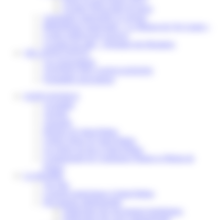
Scolaire Périscolaire & Sport
Assistantes maternelles et crèches
Bibliothèque municipale « La Maison du Ver Lisant »
Centre médical des Sources
Location de salle – Domaine des Brumiers
VIE ASSOCIATIVE
Les Associations
AGENDA DES ASSOCIATIONS
Formalités associations
SAINT-PATHUS
Actualités
Agenda
Annuaire
Histoire de Saint-Pathus
Galerie photo de Saint-Pathus
Les lignes de bus à Saint-Pathus
Communauté de Communes Plaines et Monts de
France
LA MAIRIE
Vos élus
Conseils municipaux à Saint-Pathus
Documents administratifs
Publication des documents budgétaires
Publication des actes administratifs