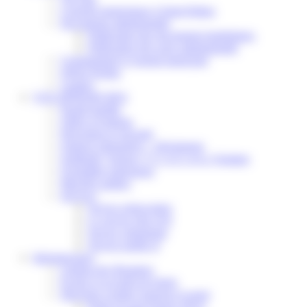
Conseils municipaux à Saint-Pathus
Documents administratifs
Publication des documents budgétaires
Publication des actes administratifs
Communiqué et journal municipal
Objets Perdus
Contact
VOS DÉMARCHES
Portail famille
Offres d’emplois
Prévention et sécurité
Ordures ménagères – Déchetterie
Solidarité, Seniors, C.C.A.S. et Le Vestiaire
Formalités entreprises
Marchés publics
Services
Service périscolaire
Le service état civil
Service urbanisme
Service-public.fr
Infrastructures
Cinéma des Brumiers
Écoles et accueils de loisirs
Direction scolaire jeunesse et sport
Point Accueil Jeunes (PAJ)