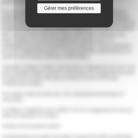
prend le nom de ce parent.
Gérer mes préférences
Lors de l’établissement du second lien de filiation puis durant la
minorité de l’enfant, les parents peuvent, par déclaration conjointe
devant l’officier de l’état civil, choisir soit de lui substituer le nom de
famille du parent à l’égard duquel la filiation a été établie en second
lieu, soit d’accoler leurs deux noms, dans l’ordre choisi par eux,
dans la limite d’un nom de famille pour chacun d’eux. Le
changement de nom est mentionné en marge de l’acte de naissance.
En cas d’empêchement grave, le parent peut être représenté par un
fondé de procuration spéciale et authentique.
Toutefois, lorsque l’enfant concerné par le changement de nom n’est
pas le premier enfant commun la déclaration de changement de nom
ne peut avoir d’autre effet que de donner le nom choisi pour
l’ainé(e) de la fratrie.
Si l’enfant a plus de treize ans, son consentement personnel est
nécessaire.
La Mairie compétente pour établir l’acte de changement de nom est
celle du domicile de l’enfant.
Enfants nés de parents mariés :
Contrairement au couple non marié, le mari de la mère est présumé